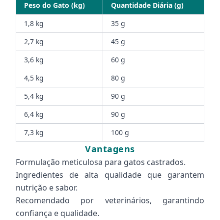
Peso do Gato (kg)
Quantidade Diária (g)
1,8 kg
35 g
2,7 kg
45 g
3,6 kg
60 g
4,5 kg
80 g
5,4 kg
90 g
6,4 kg
90 g
7,3 kg
100 g
Vantagens
Formulação meticulosa para gatos castrados.
Ingredientes de alta qualidade que garantem
nutrição e sabor.
Recomendado por veterinários, garantindo
confiança e qualidade.