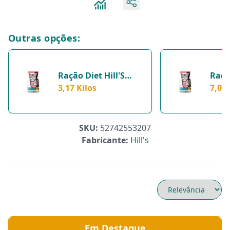
Outras opções:
Ração Diet Hill'S
Ração
Science Diet Indoor
3,17 Kilos
Scie
7,03 
Para Gatos Adultos
Para
Castrados - 3,17
Cast
Kilos
Kilos
SKU:
52742553207
Fabricante:
Hill's
Em Destaque