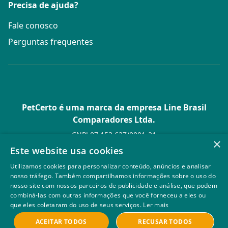
Precisa de ajuda?
Fale conosco
Perguntas frequentes
PetCerto é uma marca da empresa Line Brasil
Comparadores Ltda.
CNPJ 07.153.627/0001-21
×
Av. Paulista, 1.636 Conj. 4 Pavilhão 15 - Bela Vista - São Paulo -
Este website usa cookies
SP
Utilizamos cookies para personalizar conteúdo, anúncios e analisar
© PetCerto - Todos os direitos reservados
nosso tráfego. Também compartilhamos informações sobre o uso do
nosso site com nossos parceiros de publicidade e análise, que podem
combiná-las com outras informações que você forneceu a eles ou
que eles coletaram do uso de seus serviços.
Ler mais
ACEITAR TODOS
RECUSAR TODOS