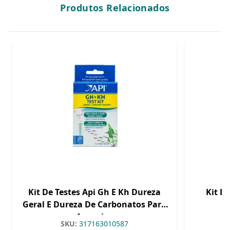
Produtos Relacionados
Kit De Testes Api Gh E Kh Dureza
Kit D
Geral E Dureza De Carbonatos Para
Aquarios
SKU:
317163010587