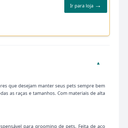
→
Ir para loja
▼
utores que desejam manter seus pets sempre bem
todas as raças e tamanhos. Com materiais de alta
spensável para grooming de pets. Feita de aço