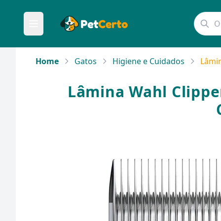
Home
Gatos
Higiene e Cuidados
Lâmin
Lâmina Wahl Clipper