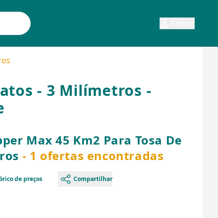
Entrar
ros
tos - 3 Milímetros -
e
pper Max 45 Km2 Para Tosa De
tros
- 1 ofertas encontradas
órico de preços
Compartilhar