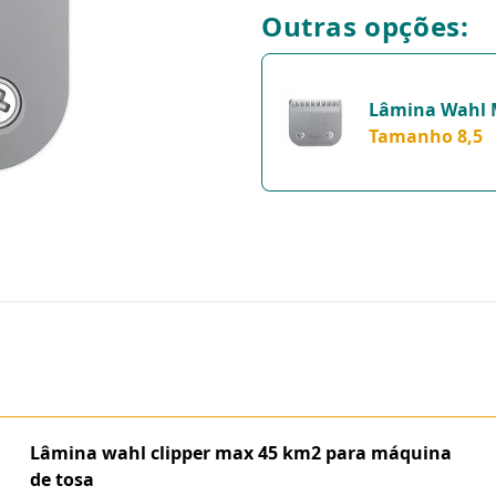
Outras opções:
Lâmina Wahl 
Km2 Para Gato
Tamanho 8,5
Acessório De T
Tamanho 8,5
Lâmina wahl clipper max 45 km2 para máquina
de tosa