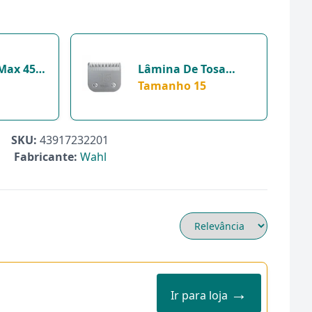
Max 45
Lâmina De Tosa
s -
Wahl Clipper Max 45
Tamanho 15
osa -
Km2 Para Gatos -
Tamanho 15
SKU:
43917232201
Fabricante:
Wahl
→
Ir para loja