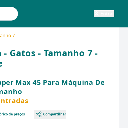
Entrar
manho 7
- Gatos - Tamanho 7 -
e
pper Max 45 Para Máquina De
amanho
ontradas
órico de preços
Compartilhar