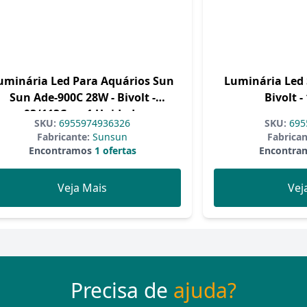
uminária Led Para Aquários Sun
Luminária Led
Sun Ade-900C 28W - Bivolt -
Bivolt 
93/113Cm - 1 Unidade
SKU:
6955974936326
SKU:
695
Fabricante:
Sunsun
Fabrican
Encontramos
1 ofertas
Encontra
Veja Mais
Vej
Precisa de
ajuda?