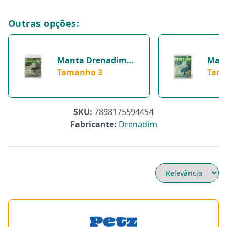
Outras opções:
Manta Drenadim
Mant
Para Drenagem De
Tamanho 3
Dren
Tam
Jardim - Tamanho 3
Dren
Gard
Unid
SKU:
7898175594454
2
Fabricante:
Drenadim