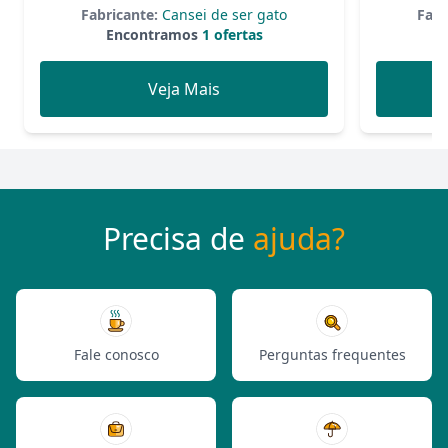
Fabricante:
Cansei de ser gato
Fabr
Encontramos
1 ofertas
Veja Mais
Precisa de
ajuda?
Fale conosco
Perguntas frequentes