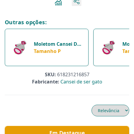
Outras opções:
Moletom Cansei De
Mole
Ser Gato Cinza E
Tamanho P
Ser 
Tam
Rosa - 1 Unidade -
Rosa
Tamanho P
Tam
SKU:
618231216857
Fabricante:
Cansei de ser gato
Em Destaque