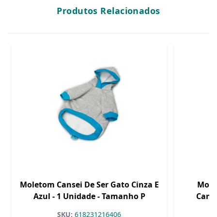
Produtos Relacionados
Moletom Cansei De Ser Gato Cinza E
Mole
Azul - 1 Unidade - Tamanho P
Cangu
U
SKU:
618231216406