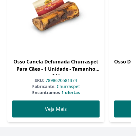
Osso Canela Defumada Churraspet
Osso Def
Para Cães - 1 Unidade - Tamanho
P
3/4
SKU:
7898620581374
Fabricante:
Churraspet
Encontramos
1 ofertas
Veja Mais