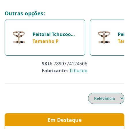
Outras opções:
Peitoral Tchucoo
Peit
Honey Para Cães - 1
Tamanho P
Hone
Tam
Unidade - Tamanho
Cach
P
Tam
SKU:
7890774124506
Fabricante:
Tchucoo
Em Destaque