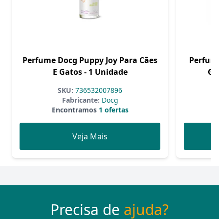
Perfume Docg Puppy Joy Para Cães
Perfume
E Gatos - 1 Unidade
Ga
SKU:
736532007896
Fabricante:
Docg
Encontramos
1 ofertas
Veja Mais
Precisa de
ajuda?