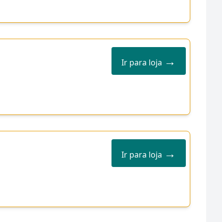
→
Ir para loja
→
Ir para loja