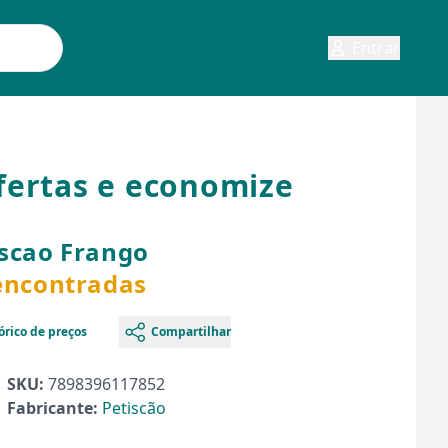
Entrar
fertas e economize
iscao Frango
 encontradas
órico de preços
Compartilhar
SKU:
7898396117852
Fabricante:
Petiscão