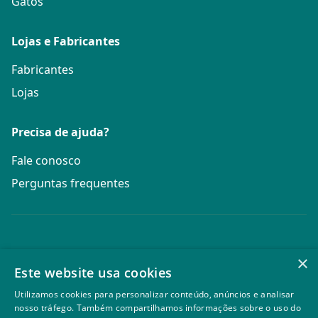
Gatos
Lojas e Fabricantes
Fabricantes
Lojas
Precisa de ajuda?
Fale conosco
Perguntas frequentes
×
Este website usa cookies
PetCerto é uma marca da empresa Line Brasil
Comparadores Ltda.
Utilizamos cookies para personalizar conteúdo, anúncios e analisar
nosso tráfego. Também compartilhamos informações sobre o uso do
CNPJ 07.153.627/0001-21