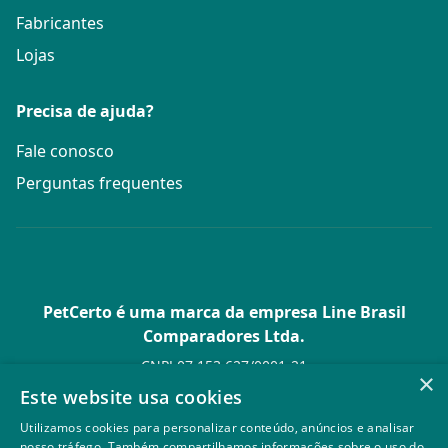
Fabricantes
Lojas
Precisa de ajuda?
Fale conosco
Perguntas frequentes
PetCerto é uma marca da empresa Line Brasil
Comparadores Ltda.
CNPJ 07.153.627/0001-21
×
Av. Paulista, 1.636 Conj. 4 Pavilhão 15 - Bela Vista - São Paulo -
Este website usa cookies
SP
Utilizamos cookies para personalizar conteúdo, anúncios e analisar
© PetCerto - Todos os direitos reservados
nosso tráfego. Também compartilhamos informações sobre o uso do