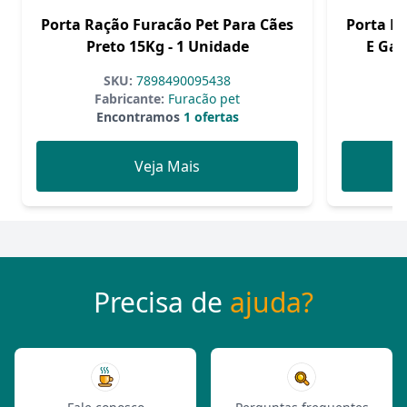
Porta Ração Furacão Pet Para Cães
Porta R
Preto 15Kg - 1 Unidade
E Gat
SKU:
7898490095438
Fabricante:
Furacão pet
F
Encontramos
1 ofertas
Veja Mais
Precisa de
ajuda?