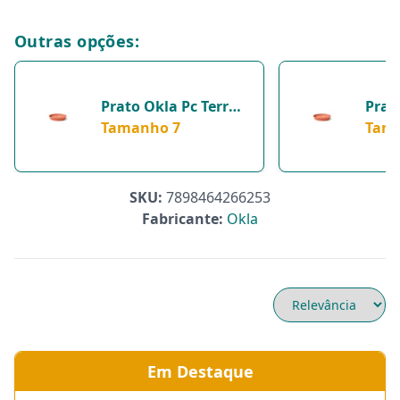
Outras opções:
Prato Okla Pc Terra
Prat
Cota Para Jardim -
Tamanho 7
Cota
Tam
Tamanho 7
Tam
SKU:
7898464266253
Fabricante:
Okla
Em Destaque