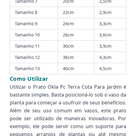
Tamanho 7
20cm
2,5cm
Tamanho 8
22cm
2,9cm
Tamanho 9
24cm
3,3cm
Tamanho 10
26cm
3,6cm
Tamanho 11
30cm
3,9cm
Tamanho 12
36cm
4,3cm
Tamanho 13
40cm
4,5cm
Como Utilizar
Utilizar o Prato Okla Pc Terra Cota Para Jardim é
bastante simples. Basta posicioná-lo sob o vaso da
planta para começar a usufruir de seus benefícios.
Além de seu uso comum em vasos, este prato
pode ser utilizado de maneiras inovadoras. Por
exemplo, ele pode servir como um suporte para
pequenos arranjos de plantas ou até mesmo