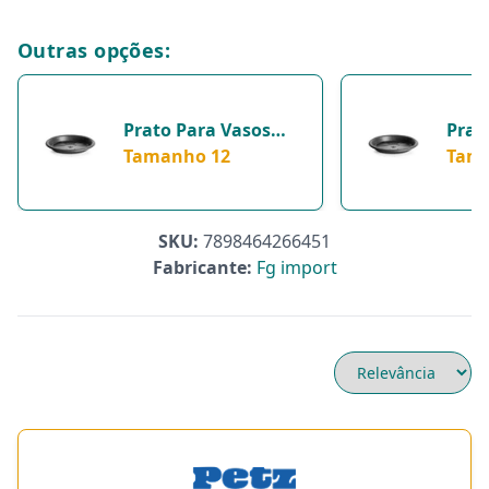
Outras opções:
Prato Para Vasos
Prat
Okla Preto Tamanho
Tamanho 12
Para
Tam
12 Para Jardim
Tam
SKU:
7898464266451
Fabricante:
Fg import