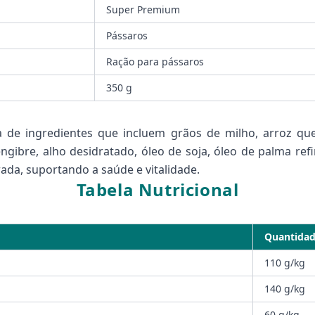
Super Premium
Pássaros
Ração para pássaros
350 g
e ingredientes que incluem grãos de milho, arroz queb
gengibre, alho desidratado, óleo de soja, óleo de palma re
ada, suportando a saúde e vitalidade.
Tabela Nutricional
Quantida
110 g/kg
140 g/kg
60 g/kg