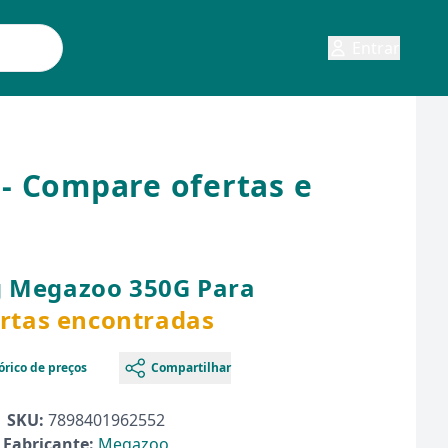
Entrar
- Compare ofertas e
g Megazoo 350G Para
ertas encontradas
órico de preços
Compartilhar
SKU:
7898401962552
Fabricante:
Megazoo