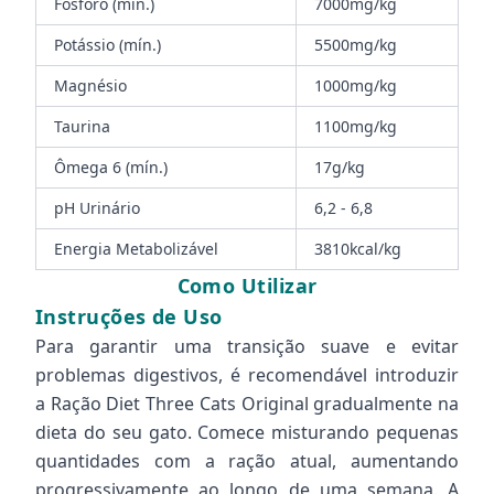
Fósforo (mín.)
7000mg/kg
Potássio (mín.)
5500mg/kg
Magnésio
1000mg/kg
Taurina
1100mg/kg
Ômega 6 (mín.)
17g/kg
pH Urinário
6,2 - 6,8
Energia Metabolizável
3810kcal/kg
Como Utilizar
Instruções de Uso
Para garantir uma transição suave e evitar
problemas digestivos, é recomendável introduzir
a Ração Diet Three Cats Original gradualmente na
dieta do seu gato. Comece misturando pequenas
quantidades com a ração atual, aumentando
progressivamente ao longo de uma semana. A