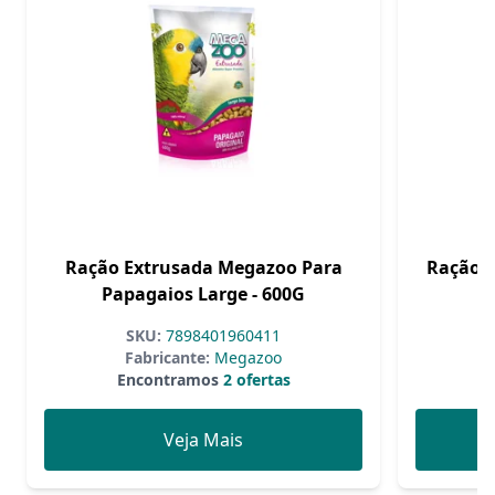
Ração Extrusada Megazoo Para
Ração M
Papagaios Large - 600G
SKU:
7898401960411
Fabricante:
Megazoo
Encontramos
2 ofertas
Veja Mais