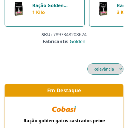
Ração Golden
Raçã
Premier Para Gatos
1 Kilo
Gato
3 Kil
Adultos Castrados
Castr
Sabor Peixe - 1Kg - 1
Kilos
Kilo
SKU:
7897348208624
Fabricante:
Golden
Em Destaque
Ração golden gatos castrados peixe