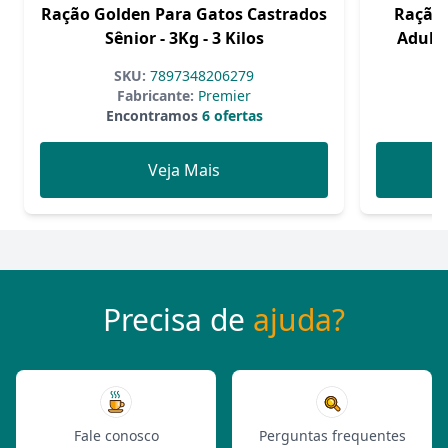
Ração Golden Para Gatos Castrados
Ração 
Sênior - 3Kg - 3 Kilos
Adulto
SKU:
7897348206279
Fabricante:
Premier
Encontramos
6 ofertas
Veja Mais
Precisa de
ajuda?
Fale conosco
Perguntas frequentes