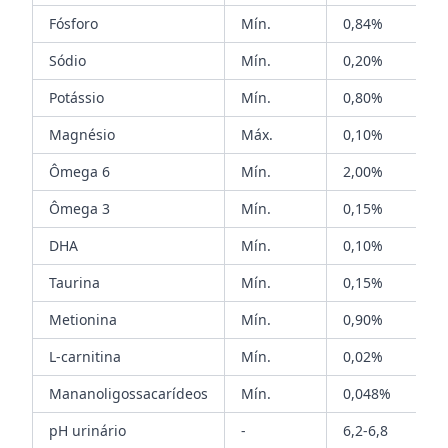
Fósforo
Mín.
0,84%
Sódio
Mín.
0,20%
Potássio
Mín.
0,80%
Magnésio
Máx.
0,10%
Ômega 6
Mín.
2,00%
Ômega 3
Mín.
0,15%
DHA
Mín.
0,10%
Taurina
Mín.
0,15%
Metionina
Mín.
0,90%
L-carnitina
Mín.
0,02%
Mananoligossacarídeos
Mín.
0,048%
pH urinário
-
6,2-6,8