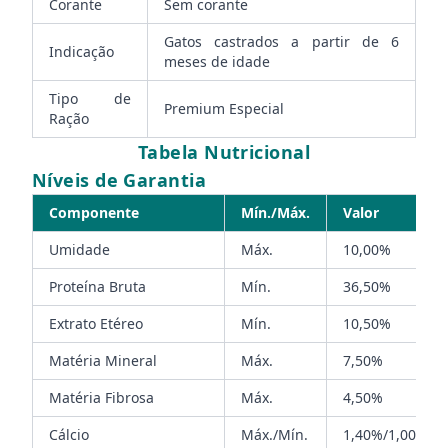
Corante
Sem corante
Gatos castrados a partir de 6
Indicação
meses de idade
Tipo de
Premium Especial
Ração
Tabela Nutricional
Níveis de Garantia
Componente
Mín./Máx.
Valor
Umidade
Máx.
10,00%
Proteína Bruta
Mín.
36,50%
Extrato Etéreo
Mín.
10,50%
Matéria Mineral
Máx.
7,50%
Matéria Fibrosa
Máx.
4,50%
Cálcio
Máx./Mín.
1,40%/1,00%