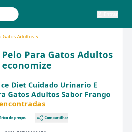
Entrar
ra Gatos Adultos Sabor Frango 1,5Kg
e Pelo Para Gatos Adultos
e economize
nce Diet Cuidado Urinario E
ra Gatos Adultos Sabor Frango
 encontradas
órico de preços
Compartilhar