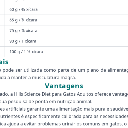
60 g / ⅔ xícara
65 g / ¾ xícara
75 g / ⅞ xícara
90 g / 1 xícara
100 g / 1 ⅛ xícara
ais
ão pode ser utilizada como parte de um plano de aliment
juda a manter a musculatura magra.
Vantagens
o, a Hills Science Diet para Gatos Adultos oferece vantag
 sua pesquisa de ponta em nutrição animal.
es artificiais garante uma alimentação mais pura e saudáve
rientes é especificamente calibrada para as necessidades
ica ajuda a evitar problemas urinários comuns em gatos, 