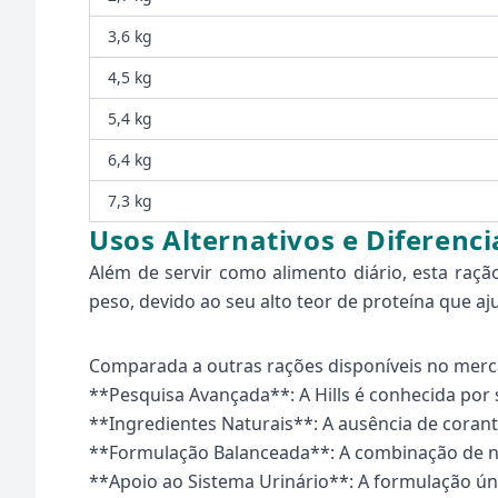
3,6 kg
4,5 kg
5,4 kg
6,4 kg
7,3 kg
Usos Alternativos e Diferenci
Além de servir como alimento diário, esta raç
peso, devido ao seu alto teor de proteína que a
Comparada a outras rações disponíveis no mercad
**Pesquisa Avançada**: A Hills é conhecida por
**Ingredientes Naturais**: A ausência de corant
**Formulação Balanceada**: A combinação de nut
**Apoio ao Sistema Urinário**: A formulação ún