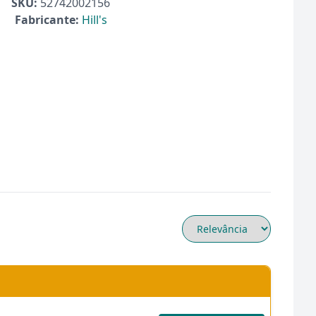
SKU:
52742002156
Fabricante:
Hill's