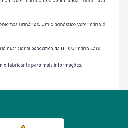
re um veterinário antes de introduzir uma nova
oblemas urinários. Um diagnóstico veterinário é
 nutricional específico da Hills Urinário Care.
om o fabricante para mais informações.