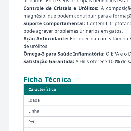
urinários. Entre seus principais benefícios estão:
Controle de Cristais e Urólitos:
A composição 
magnésio, que podem contribuir para a formação 
Suporte Comportamental:
Contém L-triptofano
pode agravar problemas urinários em gatos.
Ação Antioxidante:
Enriquecida com vitamina 
de urólitos.
Ômega-3 para Saúde Inflamatória:
O EPA e o DH
Satisfação Garantida:
A Hills oferece 100% de s
Ficha Técnica
Característica
Idade
Linha
Pet