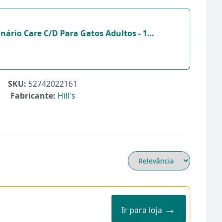
inário Care C/D Para Gatos Adultos - 1
Kilos
SKU:
52742022161
Fabricante:
Hill's
→
Ir para loja