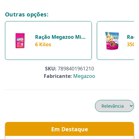
Outras opções:
Ração Megazoo Mix
Raçã
Para Agapornis E
6 Kilos
Para
350 
Calopsitas - 6 Kilos
350G
SKU:
7898401961210
Fabricante:
Megazoo
Em Destaque