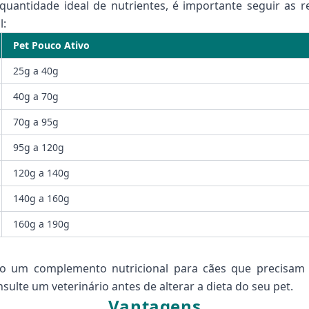
quantidade ideal de nutrientes, é importante seguir as
l:
Pet Pouco Ativo
25g a 40g
40g a 70g
70g a 95g
95g a 120g
120g a 140g
140g a 160g
160g a 190g
o um complemento nutricional para cães que precisam 
ulte um veterinário antes de alterar a dieta do seu pet.
Vantagens