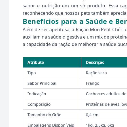
sabor e nutrição em um só produto. Essa raç
reconhecendo que nossos pets também aprecia
Benefícios para a Saúde e Be
Além de ser apetitosa, a Ração Mon Petit Chéri 
auxiliam na saúde digestiva e um mix de proteí
a capacidade da ração de melhorar a saúde bucal
Atributo
Descrição
Tipo
Ração seca
Sabor Principal
Frango
Indicação
Cachorros adultos d
Composição
Proteínas de aves, ov
Tamanho do Grão
0,4 cm
Embalagens Disponíveis
1kg, 2,5kg, 6kg