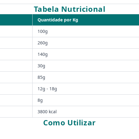
Tabela Nutricional
Quantidade por Kg
100g
260g
140g
30g
85g
12g - 18g
8g
3800 kcal
Como Utilizar