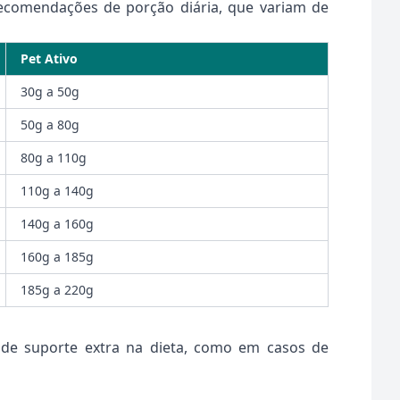
 recomendações de porção diária, que variam de
Pet Ativo
30g a 50g
50g a 80g
80g a 110g
110g a 140g
140g a 160g
160g a 185g
185g a 220g
de suporte extra na dieta, como em casos de