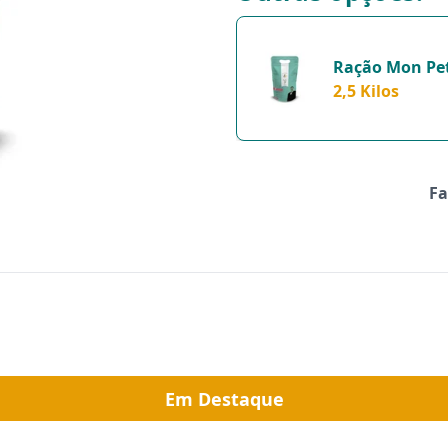
Ração Mon Peti
Kilos
2,5 Kilos
Fa
Em Destaque