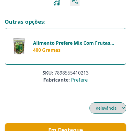
Outras opções:
Alimento Prefere Mix Com Frutas
Para Papagaio E Maritaca - 1 Unidade
400 Gramas
- 400 Gramas
SKU:
7898555410213
Fabricante:
Prefere
Em Destaque