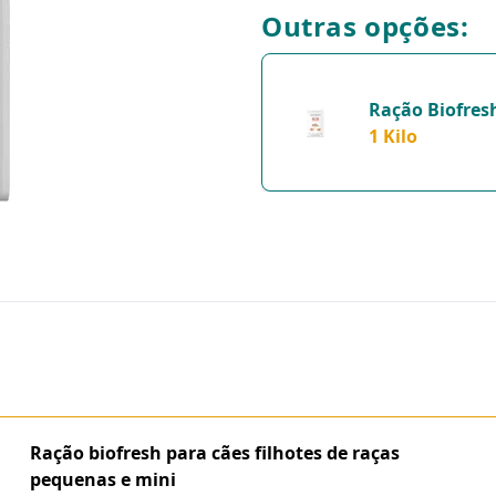
Outras opções:
Ração Biofres
Cães Filhotes 
1 Kilo
Raças Pequena
- 1 Kilo
Ração biofresh para cães filhotes de raças
pequenas e mini