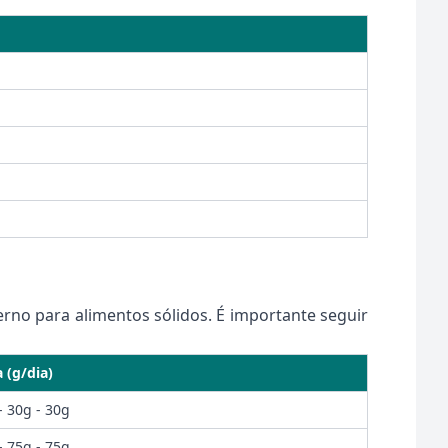
terno para alimentos sólidos. É importante seguir
 (g/dia)
- 30g - 30g
- 75g - 75g