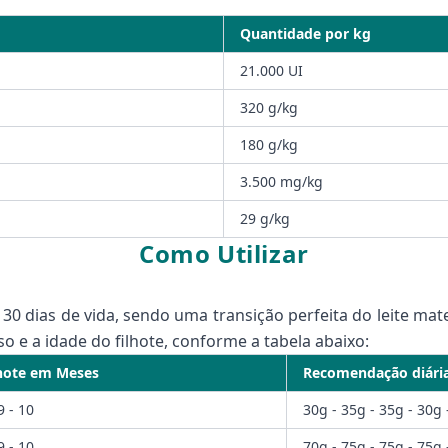
Quantidade por kg
21.000 UI
320 g/kg
180 g/kg
3.500 mg/kg
29 g/kg
Como Utilizar
 30 dias de vida, sendo uma transição perfeita do leite ma
e a idade do filhote, conforme a tabela abaixo:
lhote em Meses
Recomendação diária
 9 - 10
30g - 35g - 35g - 30g 
 9 - 10
70g - 75g - 75g - 75g 