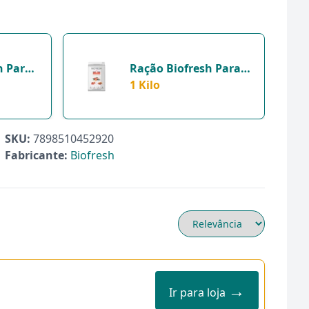
h Para
Ração Biofresh Para
De
Filhotes De Raças
1 Kilo
s - 1Kg
Pequenas E Mini - 1Kg
- 1 Kilo
SKU:
7898510452920
Fabricante:
Biofresh
→
Ir para loja