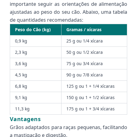
importante seguir as orientações de alimentação
ajustadas ao peso do seu cão. Abaixo, uma tabela
de quantidades recomendadas:
Peso do Cão (kg)
Gramas / xícaras
0,9 kg
25 g ou 1/4 xícara
2,3 kg
50 g ou 1/2 xícara
3,6 kg
75 g ou 3/4 xícara
4,5 kg
90 g ou 7/8 xícara
6,8 kg
125 g ou 1 + 1/4 xícaras
9,1 kg
150 g ou 1 + 1/2 xícaras
11,3 kg
175 g ou 1 + 3/4 xícaras
Vantagens
Grãos adaptados para raças pequenas, facilitando
a mastigação e digestão.