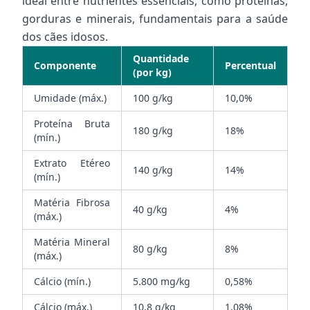
ideal entre nutrientes essenciais, como proteínas,
gorduras e minerais, fundamentais para a saúde
dos cães idosos.
Quantidade
Componente
Percentual
(por kg)
Umidade (máx.)
100 g/kg
10,0%
Proteína Bruta
180 g/kg
18%
(mín.)
Extrato Etéreo
140 g/kg
14%
(mín.)
Matéria Fibrosa
40 g/kg
4%
(máx.)
Matéria Mineral
80 g/kg
8%
(máx.)
Cálcio (mín.)
5.800 mg/kg
0,58%
Cálcio (máx.)
10,8 g/kg
1,08%