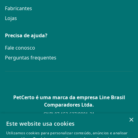
Fabricantes
Lojas
Precisa de ajuda?
Fale conosco
Perguntas frequentes
PetCerto é uma marca da empresa Line Brasil
Comparadores Ltda.
CNPJ 07.153.627/0001-21
×
Av. Paulista, 1.636 Conj. 4 Pavilhão 15 - Bela Vista - São Paulo -
Este website usa cookies
SP
Utilizamos cookies para personalizar conteúdo, anúncios e analisar