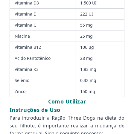
Vitamina D3
1.500 UI
Vitamina E
222 UI
Vitamina C
55 mg
Niacina
25 mg
Vitamina B12
106 μg
Ácido Pantotênico
28 mg
Vitamina K3
1,83 mg
Selênio
0,32 mg
Zinco
150 mg
Como Utilizar
Instruções de Uso
Para introduzir a Ração Three Dogs na dieta do
seu filhote, é importante realizar a mudança de
forma gradual. Siga o seguinte processo: