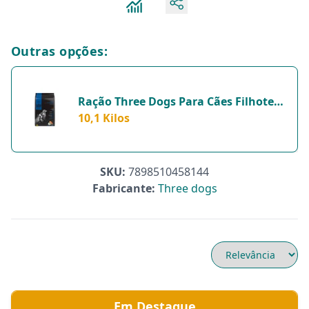
Outras opções:
Ração Three Dogs Para Cães Filhotes
De Raça Média Sabor Frango - 1
10,1 Kilos
Unidade - 10,1 Kilos
SKU:
7898510458144
Fabricante:
Three dogs
Em Destaque