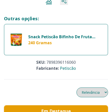
Outras opções:
Snack Petiscão Bifinho De Fruta
Banana, Maçã E Aveia Para Cachorros
240 Gramas
- 240 Gramas
SKU:
7898396116060
Fabricante:
Petiscão
Em Destaque