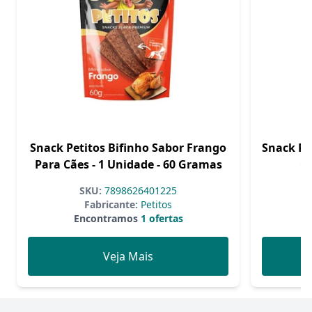
Snack Petitos Bifinho Sabor Frango
Snack Pe
Para Cães - 1 Unidade - 60 Gramas
Cã
SKU:
7898626401225
Fabricante:
Petitos
Encontramos
1 ofertas
Veja Mais