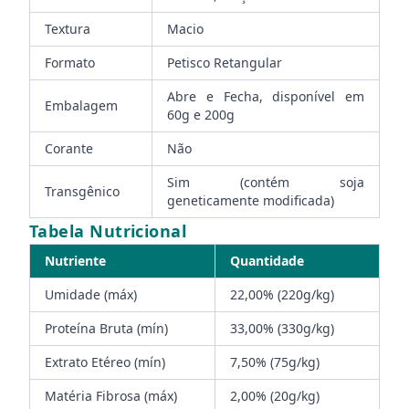
Textura
Macio
Formato
Petisco Retangular
Abre e Fecha, disponível em
Embalagem
60g e 200g
Corante
Não
Sim (contém soja
Transgênico
geneticamente modificada)
Tabela Nutricional
Nutriente
Quantidade
Umidade (máx)
22,00% (220g/kg)
Proteína Bruta (mín)
33,00% (330g/kg)
Extrato Etéreo (mín)
7,50% (75g/kg)
Matéria Fibrosa (máx)
2,00% (20g/kg)