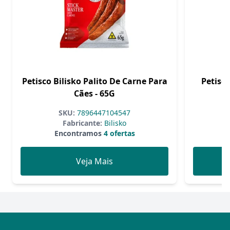
Petisco Bilisko Palito De Carne Para
Petisco
Cães - 65G
SKU:
7896447104547
Fabricante:
Bilisko
Encontramos
4 ofertas
Veja Mais