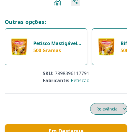
Outras opções:
Petisco Mastigável
Bifi
Sabor Frango Para
500 Gramas
Peti
500 
Cães - 250G - 500
500G
Gramas
SKU:
7898396117791
Fabricante:
Petiscão
Em Destaque