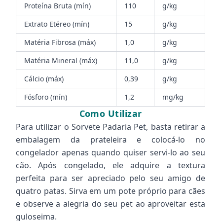
Proteína Bruta (mín)
110
g/kg
Extrato Etéreo (mín)
15
g/kg
Matéria Fibrosa (máx)
1,0
g/kg
Matéria Mineral (máx)
11,0
g/kg
Cálcio (máx)
0,39
g/kg
Fósforo (mín)
1,2
mg/kg
Como Utilizar
Para utilizar o Sorvete Padaria Pet, basta retirar a
embalagem da prateleira e colocá-lo no
congelador apenas quando quiser servi-lo ao seu
cão. Após congelado, ele adquire a textura
perfeita para ser apreciado pelo seu amigo de
quatro patas. Sirva em um pote próprio para cães
e observe a alegria do seu pet ao aproveitar esta
guloseima.