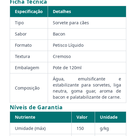
Ficha Técnica
Especificação
Detalhes
Tipo
Sorvete para cães
Sabor
Bacon
Formato
Petisco Líquido
Textura
Cremoso
Embalagem
Pote de 120ml
Água, emulsificante e
estabilizante para sorvetes, liga
Composição
neutra, goma guar, aroma de
bacon e palatabilizante de carne.
Níveis de Garantia
Nutriente
Valor
Unidade
Umidade (máx)
150
g/kg