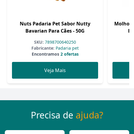
Nuts Padaria Pet Sabor Nutty
Molho P
Bavarian Para Cães - 50G
Ba
SKU:
7898700640250
Fabricante:
Padaria pet
Encontramos
2 ofertas
Veja Mais
Precisa de
ajuda?