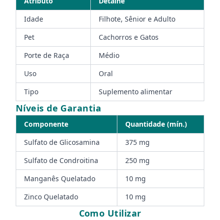
Atributo
Detalhe
Idade
Filhote, Sênior e Adulto
Pet
Cachorros e Gatos
Porte de Raça
Médio
Uso
Oral
Tipo
Suplemento alimentar
Níveis de Garantia
Componente
Quantidade (mín.)
Sulfato de Glicosamina
375 mg
Sulfato de Condroitina
250 mg
Manganês Quelatado
10 mg
Zinco Quelatado
10 mg
Como Utilizar