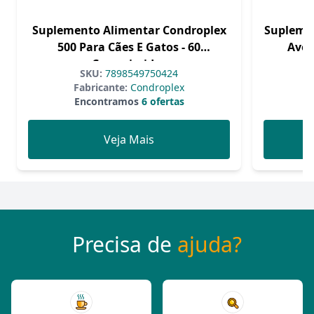
Suplemento Alimentar Condroplex
Supleme
500 Para Cães E Gatos - 60
Aver
Comprimidos
SKU:
7898549750424
Fabricante:
Condroplex
Encontramos
6 ofertas
Veja Mais
Precisa de
ajuda?