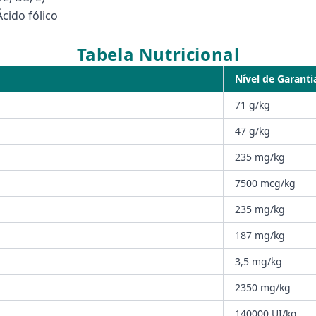
Ácido fólico
Tabela Nutricional
Nível de Garanti
71 g/kg
47 g/kg
235 mg/kg
7500 mcg/kg
235 mg/kg
187 mg/kg
3,5 mg/kg
2350 mg/kg
140000 UI/kg