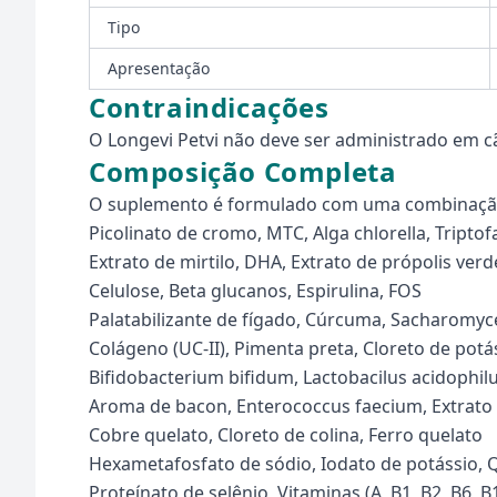
Tipo
Apresentação
Contraindicações
O Longevi Petvi não deve ser administrado em c
Composição Completa
O suplemento é formulado com uma combinação 
Picolinato de cromo, MTC, Alga chlorella, Tripto
Extrato de mirtilo, DHA, Extrato de própolis verd
Celulose, Beta glucanos, Espirulina, FOS
Palatabilizante de fígado, Cúrcuma, Sacharomyce
Colágeno (UC-II), Pimenta preta, Cloreto de potá
Bifidobacterium bifidum, Lactobacilus acidophil
Aroma de bacon, Enterococcus faecium, Extrato 
Cobre quelato, Cloreto de colina, Ferro quelato
Hexametafosfato de sódio, Iodato de potássio,
Proteínato de selênio, Vitaminas (A, B1, B2, B6, B1