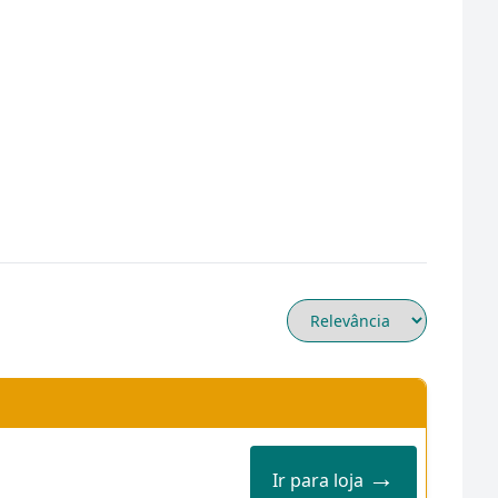
→
Ir para loja