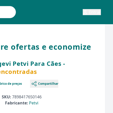
Entrar
re ofertas e economize
vi Petvi Para Cães -
 encontradas
órico de preços
Compartilhar
SKU:
7898417650146
Fabricante:
Petvi