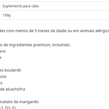
Suplemento para cães
150g
ães com menos de 3 meses de idade ou em animais alérgico
de ingredientes premium, incluindo:
fano
e
s boulardii
ssio
us
de alcachofra
 Quelato de manganês
2, D3, E)