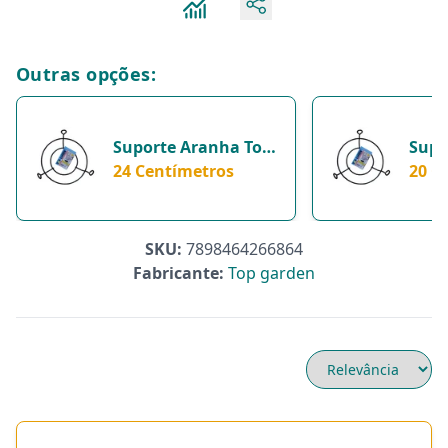
Outras opções:
Suporte Aranha Top
Supo
Garden Para Vasos -
24 Centímetros
De V
20 C
Casa E Jardim - 24
20 C
Centímetros
20 C
SKU:
7898464266864
Fabricante:
Top garden