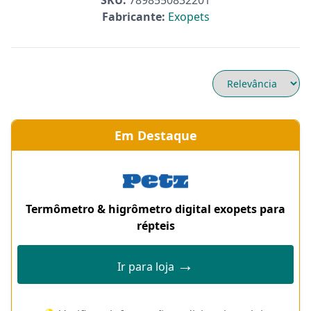
SKU:
7898550832201
Fabricante:
Exopets
Em Destaque
Termômetro & higrômetro digital exopets para
répteis
→
Ir para loja