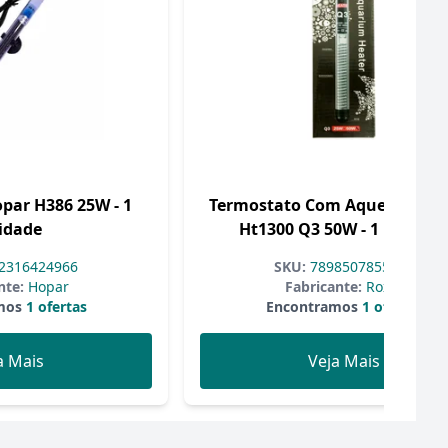
par H386 25W - 1
Termostato Com Aquecedor R
idade
Ht1300 Q3 50W - 1 Unidad
2316424966
SKU:
7898507855581
nte:
Hopar
Fabricante:
Roxin
mos
1 ofertas
Encontramos
1 ofertas
a Mais
Veja Mais