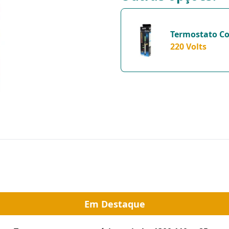
Termostato Co
Unidade - 220 
220 Volts
Em Destaque