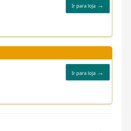
→
Ir para loja
→
Ir para loja