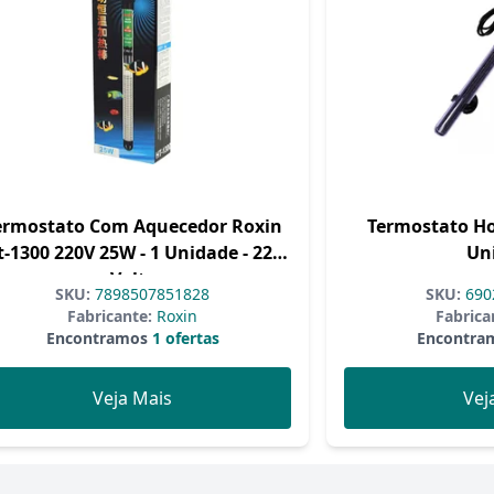
ermostato Com Aquecedor Roxin
Termostato Ho
t-1300 220V 25W - 1 Unidade - 220
Un
Volts
SKU:
7898507851828
SKU:
690
Fabricante:
Roxin
Fabrica
Encontramos
1 ofertas
Encontra
Veja Mais
Vej