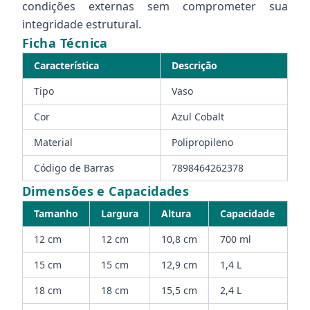
condições externas sem comprometer sua
integridade estrutural.
Ficha Técnica
Característica
Descrição
Tipo
Vaso
Cor
Azul Cobalt
Material
Polipropileno
Código de Barras
7898464262378
Dimensões e Capacidades
Tamanho
Largura
Altura
Capacidade
12 cm
12 cm
10,8 cm
700 ml
15 cm
15 cm
12,9 cm
1,4 L
18 cm
18 cm
15,5 cm
2,4 L