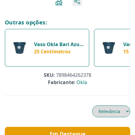
Outras opções:
Vaso Okla Bari Azul
Vaso
Cobalt 25Cm Para
25 Centímetros
Coba
15 C
Jardim - 25
Jardi
Centímetros
Cent
SKU:
7898464262378
Fabricante:
Okla
Em Destaque