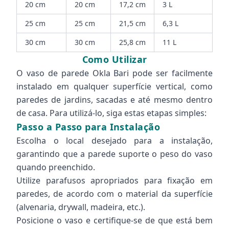
20 cm
20 cm
17,2 cm
3 L
25 cm
25 cm
21,5 cm
6,3 L
30 cm
30 cm
25,8 cm
11 L
Como Utilizar
O vaso de parede Okla Bari pode ser facilmente
instalado em qualquer superfície vertical, como
paredes de jardins, sacadas e até mesmo dentro
de casa. Para utilizá-lo, siga estas etapas simples:
Passo a Passo para Instalação
Escolha o local desejado para a instalação,
garantindo que a parede suporte o peso do vaso
quando preenchido.
Utilize parafusos apropriados para fixação em
paredes, de acordo com o material da superfície
(alvenaria, drywall, madeira, etc.).
Posicione o vaso e certifique-se de que está bem