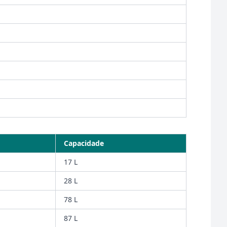
Capacidade
17 L
28 L
78 L
87 L