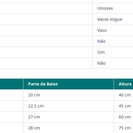
Unissex
Vasos Vogue
Vaso
Não
Sim
Não
Parte de Baixo
Altura
20 cm
40 cm
22,5 cm
45 cm
27 cm
60 cm
28 cm
75 cm