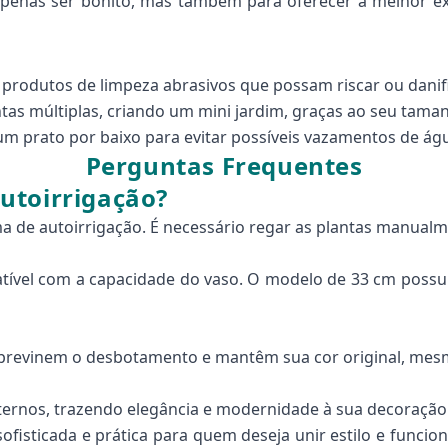
 apenas ser bonito, mas também para oferecer a melhor ex
r produtos de limpeza abrasivos que possam riscar ou danifi
ntas múltiplas, criando um mini jardim, graças ao seu tama
um prato por baixo para evitar possíveis vazamentos de ág
Perguntas Frequentes
utoirrigação?
 de autoirrigação. É necessário regar as plantas manualm
ível com a capacidade do vaso. O modelo de 33 cm possui 
e previnem o desbotamento e mantêm sua cor original, mes
nternos, trazendo elegância e modernidade à sua decoração
ticada e prática para quem deseja unir estilo e funcional