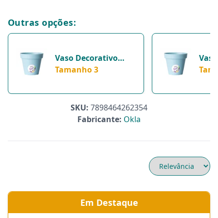
Outras opções:
Vaso Decorativo
Vaso
Okla Bari Azul
Tamanho 3
Bari
Tam
Vintage Tamanho 3
Tama
Para Jardim
Jard
SKU:
7898464262354
Fabricante:
Okla
Em Destaque