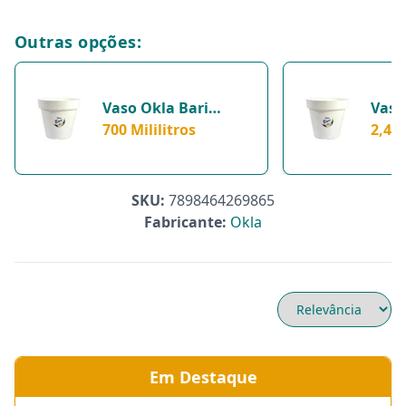
Outras opções:
Vaso Okla Bari
Vaso
Branco 700Ml Para
700 Mililitros
Bran
2,4 L
Jardim - 700
Jardi
Mililitros
SKU:
7898464269865
Fabricante:
Okla
Em Destaque