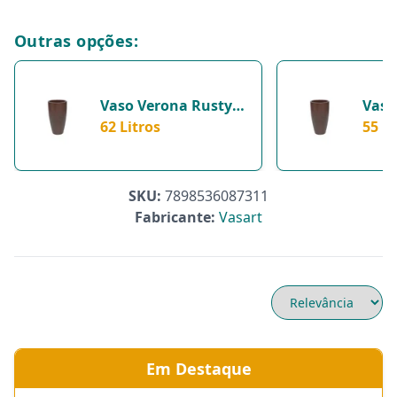
Outras opções:
Vaso Verona Rusty
Vaso
Vasart 62 Litros Para
62 Litros
Vasa
55 Li
Jardim
Jardi
SKU:
7898536087311
Fabricante:
Vasart
Em Destaque