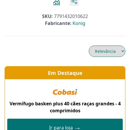
SKU:
7791432010622
Fabricante:
Konig
Em Destaque
Vermífugo basken plus 40 cães raças grandes - 4
comprimidos
→
Ir para loja