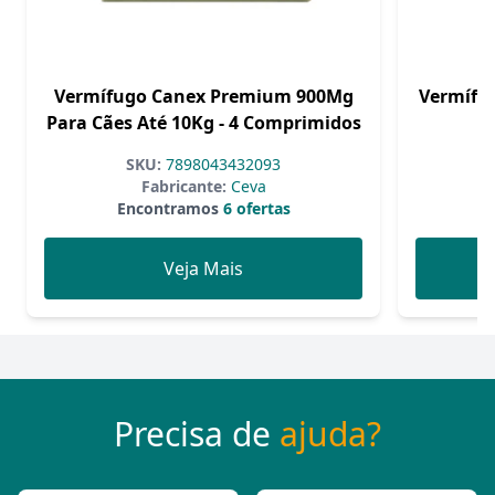
Vermífugo Canex Premium 900Mg
Vermífug
Para Cães Até 10Kg - 4 Comprimidos
SKU:
7898043432093
Fabricante:
Ceva
Encontramos
6 ofertas
Veja Mais
Precisa de
ajuda?