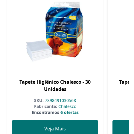
Tapete Higiênico Chalesco - 30
Tapete
Unidades
SKU:
7898491030568
Fabricante:
Chalesco
F
Encontramos
6 ofertas
Veja Mais