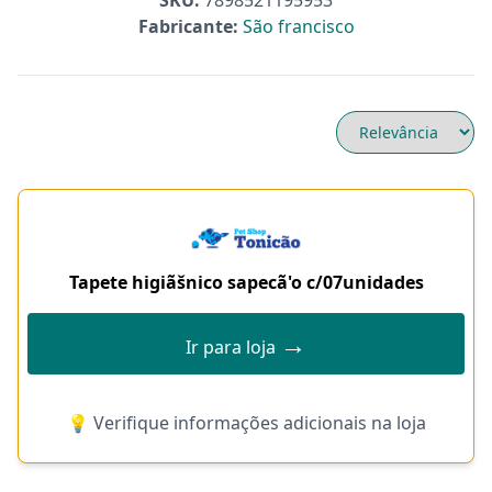
SKU:
7898521195953
Fabricante:
São francisco
Tapete higiãšnico sapecã'o c/07unidades
→
Ir para loja
💡 Verifique informações adicionais na loja