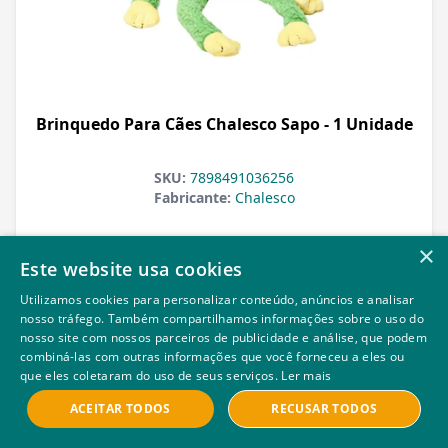
Brinquedo Para Cães Chalesco Sapo - 1 Unidade
SKU:
7898491036256
Fabricante:
Chalesco
×
Este website usa cookies
Veja Mais
Utilizamos cookies para personalizar conteúdo, anúncios e analisar
nosso tráfego. Também compartilhamos informações sobre o uso do
nosso site com nossos parceiros de publicidade e análise, que podem
combiná-las com outras informações que você forneceu a eles ou
que eles coletaram do uso de seus serviços.
Ler mais
ACEITAR TODOS
RECUSAR TODOS