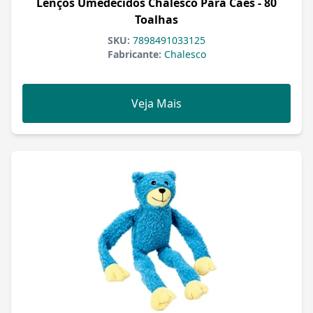
Lenços Umedecidos Chalesco Para Cães - 80
Toalhas
SKU:
7898491033125
Fabricante:
Chalesco
Veja Mais