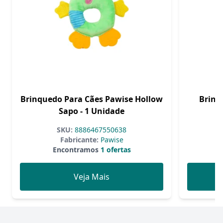
Brinquedo Para Cães Pawise Hollow
Brinq
Sapo - 1 Unidade
C
SKU:
8886467550638
Fabricante:
Pawise
Encontramos
1 ofertas
Veja Mais