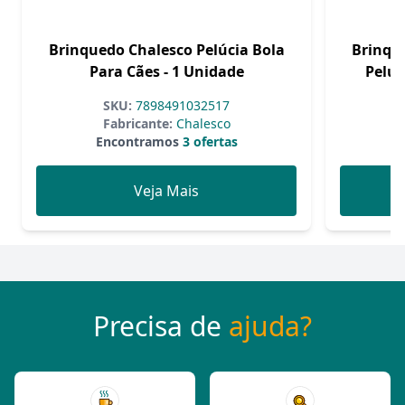
Brinquedo Chalesco Pelúcia Bola
Brinque
Para Cães - 1 Unidade
Pelúc
SKU:
7898491032517
Fabricante:
Chalesco
Encontramos
3 ofertas
Veja Mais
Precisa de
ajuda?