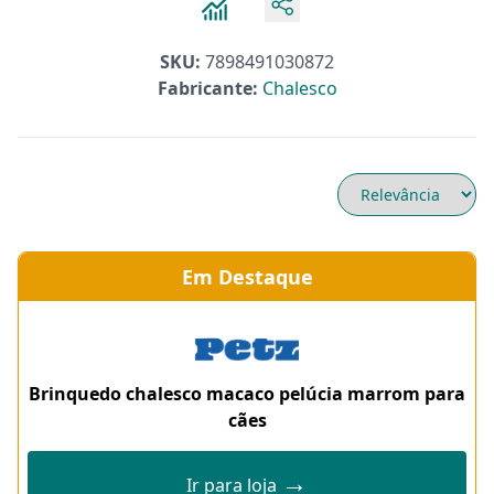
SKU:
7898491030872
Fabricante:
Chalesco
Em Destaque
Brinquedo chalesco macaco pelúcia marrom para
cães
→
Ir para loja