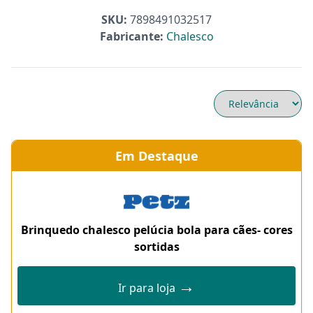
SKU:
7898491032517
Fabricante:
Chalesco
Em Destaque
Brinquedo chalesco pelúcia bola para cães- cores
sortidas
→
Ir para loja