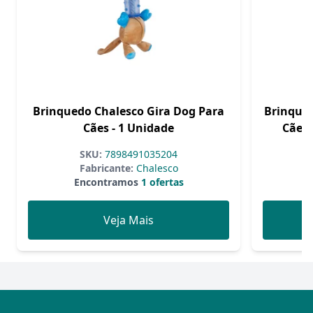
Brinquedo Chalesco Gira Dog Para
Brinque
Cães - 1 Unidade
Cães 
SKU:
7898491035204
Fabricante:
Chalesco
Encontramos
1 ofertas
Veja Mais