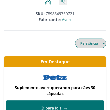
SKU:
7898549750721
Fabricante:
Avert
Em Destaque
Suplemento avert queranon para cães 30
cápsulas
→
Ir para loja