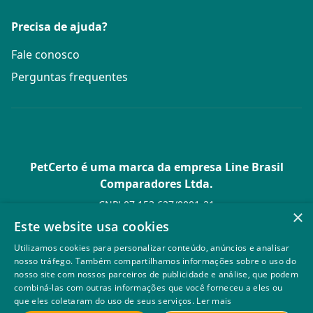
Precisa de ajuda?
Fale conosco
Perguntas frequentes
PetCerto é uma marca da empresa Line Brasil
Comparadores Ltda.
CNPJ 07.153.627/0001-21
×
Av. Paulista, 1.636 Conj. 4 Pavilhão 15 - Bela Vista - São Paulo -
Este website usa cookies
SP
Utilizamos cookies para personalizar conteúdo, anúncios e analisar
© PetCerto - Todos os direitos reservados
nosso tráfego. Também compartilhamos informações sobre o uso do
nosso site com nossos parceiros de publicidade e análise, que podem
combiná-las com outras informações que você forneceu a eles ou
que eles coletaram do uso de seus serviços.
Ler mais