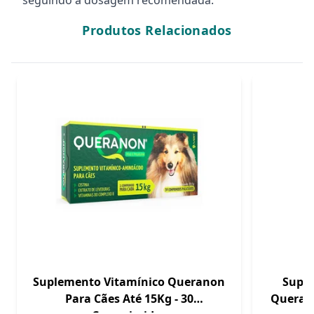
seguindo a dosagem recomendada.
Produtos Relacionados
Suplemento Vitamínico Queranon
Suple
Para Cães Até 15Kg - 30
Querano