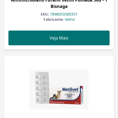
Antimicrobiano Furanil Vetnil Pomada 50G - 1
Bisnaga
SKU:
7898053580357
Fabricante:
Vetnil
Veja Mais