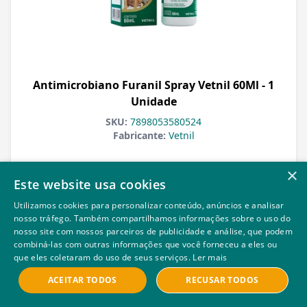
Antimicrobiano Furanil Spray Vetnil 60Ml - 1
Unidade
SKU:
7898053580524
Fabricante:
Vetnil
×
Este website usa cookies
Veja Mais
Utilizamos cookies para personalizar conteúdo, anúncios e analisar
nosso tráfego. Também compartilhamos informações sobre o uso do
nosso site com nossos parceiros de publicidade e análise, que podem
combiná-las com outras informações que você forneceu a eles ou
que eles coletaram do uso de seus serviços.
Ler mais
ACEITAR TODOS
RECUSAR TODOS