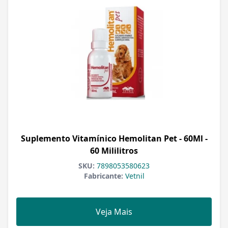
Suplemento Vitamínico Hemolitan Pet - 60Ml -
60 Mililitros
SKU:
7898053580623
Fabricante:
Vetnil
Veja Mais