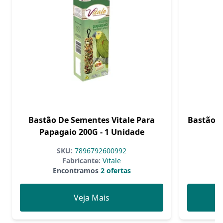
Bastão De Sementes Vitale Para
Bastão F
Papagaio 200G - 1 Unidade
SKU:
7896792600992
Fabricante:
Vitale
Encontramos
2 ofertas
Veja Mais